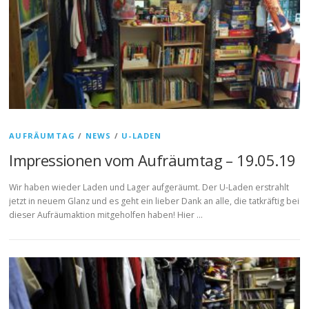
AUFRÄUMTAG
/
NEWS
/
U-LADEN
Impressionen vom Aufräumtag – 19.05.19
Wir haben wieder Laden und Lager aufgeräumt. Der U-Laden erstrahlt
jetzt in neuem Glanz und es geht ein lieber Dank an alle, die tatkräftig bei
dieser Aufräumaktion mitgeholfen haben! Hier …