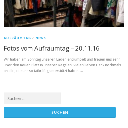
AUFRÄUMTAG
/
NEWS
Fotos vom Aufräumtag – 20.11.16
Wir haben am Sonntag unseren Laden entrümpelt und freuen uns sehr
über den neuen Platz in unseren Regalen! Vielen lieben Dank nochmals
an alle, die uns so tatkräftig unterstützt haben. …
Suchen
nach: