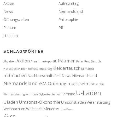
Aktion
Aufräumtag
News
Niemandsland
Öffnungszeiten
Philosophie
Plenum
PR
U-Laden
SCHLAGWÖRTER
Aktion
aufräumen
Abgeben
Annahmestopp
Feier
Fest
Gesuch
Kleidertausch
Herbstfest
Hilden
hoffest
Kindertag
Klimafest
mitmachen
Nachbarschaftsfest
News
Niemandsland
Niemandsland e.V.
Ordnung muss sein
Philosophie
U-Laden
Termine
Plenum
sharing economy
Sylvester
teilen
Uladen
Umsonst-Ökonomie
Umsonstladen
Veranstaltung
Weihnachten
Weihnachtsferien
Winter-Basar