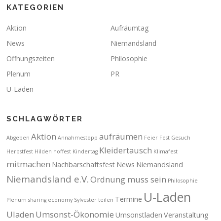
KATEGORIEN
Aktion
Aufräumtag
News
Niemandsland
Öffnungszeiten
Philosophie
Plenum
PR
U-Laden
SCHLAGWÖRTER
Aktion
aufräumen
Abgeben
Annahmestopp
Feier
Fest
Gesuch
Kleidertausch
Herbstfest
Hilden
hoffest
Kindertag
Klimafest
mitmachen
Nachbarschaftsfest
News
Niemandsland
Niemandsland e.V.
Ordnung muss sein
Philosophie
U-Laden
Termine
Plenum
sharing economy
Sylvester
teilen
Uladen
Umsonst-Ökonomie
Umsonstladen
Veranstaltung