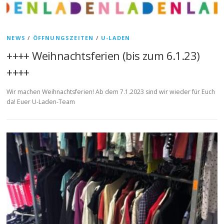
NEWS
/
ÖFFNUNGSZEITEN
/
U-LADEN
++++ Weihnachtsferien (bis zum 6.1.23)
++++
Wir machen Weihnachtsferien! Ab dem 7.1.2023 sind wir wieder für Euch
da! Euer U-Laden-Team