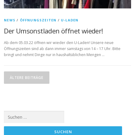
NEWS
/
ÖFFNUNGSZEITEN
/
U-LADEN
Der Umsonstladen öffnet wieder!
Ab dem 05.03.22 öffnen wir wieder den U-Laden! Unsere neue
Öffnungszeiten sind ab dann immer samstags von 14 – 17 Uhr. Bitte
bringt und nehmt Dinge nur in haushaltüblichen Mengen …
B
e
ÄLTERE BEITRÄGE
i
t
r
a
Suchen
g
nach:
s
n