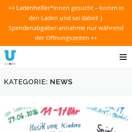
++ Ladenhelfer*innen gesucht – komm in
den Laden und sei dabei! |
Spendenabgabe/-annahme nur während
der Öffnungszeiten ++
Direkt
zum
Menü
Inhalt
KATEGORIE:
NEWS