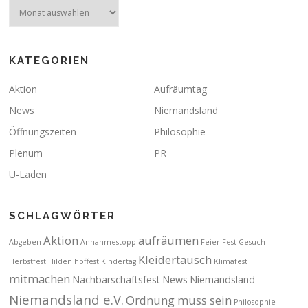
Archiv
KATEGORIEN
Aktion
Aufräumtag
News
Niemandsland
Öffnungszeiten
Philosophie
Plenum
PR
U-Laden
SCHLAGWÖRTER
Aktion
aufräumen
Abgeben
Annahmestopp
Feier
Fest
Gesuch
Kleidertausch
Herbstfest
Hilden
hoffest
Kindertag
Klimafest
mitmachen
Nachbarschaftsfest
News
Niemandsland
Niemandsland e.V.
Ordnung muss sein
Philosophie