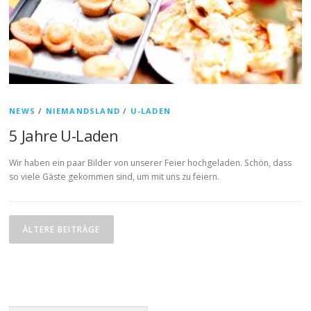
NEWS
/
NIEMANDSLAND
/
U-LADEN
5 Jahre U-Laden
Wir haben ein paar Bilder von unserer Feier hochgeladen. Schön, dass
so viele Gäste gekommen sind, um mit uns zu feiern.
B
e
ÄLTERE BEITRÄGE
i
t
r
a