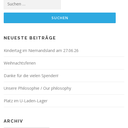
Suchen
g
nach:
s
n
a
v
NEUESTE BEITRÄGE
i
g
Kindertag im Niemandsland am 27.06.26
a
t
Weihnachtsferien
i
Danke für die vielen Spenden!
o
n
Unsere Philosophie / Our philosophy
Platz im U-Laden-Lager
ARCHIV