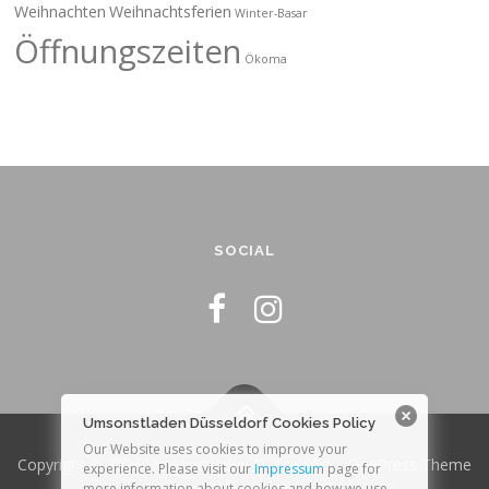
Weihnachten
Weihnachtsferien
Winter-Basar
Öffnungszeiten
Ökoma
SOCIAL
Umsonstladen Düsseldorf Cookies Policy
Our Website uses cookies to improve your
Copyright © 2026 Umsonstladen Düsseldorf
–
OnePress
Theme
experience. Please visit our
Impressum
page for
more information about cookies and how we use