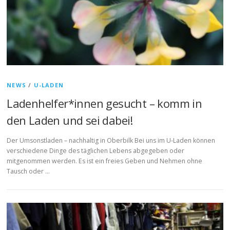
NEWS
/
U-LADEN
Ladenhelfer*innen gesucht – komm in
den Laden und sei dabei!
Der Umsonstladen – nachhaltig in Oberbilk Bei uns im U-Laden können
verschiedene Dinge des täglichen Lebens abgegeben oder
mitgenommen werden. Es ist ein freies Geben und Nehmen ohne
Tausch oder …