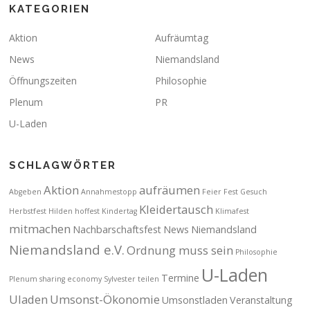
KATEGORIEN
Aktion
Aufräumtag
News
Niemandsland
Öffnungszeiten
Philosophie
Plenum
PR
U-Laden
SCHLAGWÖRTER
Aktion
aufräumen
Abgeben
Annahmestopp
Feier
Fest
Gesuch
Kleidertausch
Herbstfest
Hilden
hoffest
Kindertag
Klimafest
mitmachen
Nachbarschaftsfest
News
Niemandsland
Niemandsland e.V.
Ordnung muss sein
Philosophie
U-Laden
Termine
Plenum
sharing economy
Sylvester
teilen
Uladen
Umsonst-Ökonomie
Umsonstladen
Veranstaltung