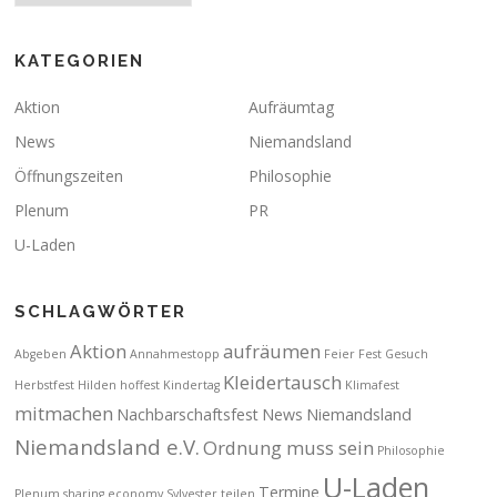
KATEGORIEN
Aktion
Aufräumtag
News
Niemandsland
Öffnungszeiten
Philosophie
Plenum
PR
U-Laden
SCHLAGWÖRTER
Aktion
aufräumen
Abgeben
Annahmestopp
Feier
Fest
Gesuch
Kleidertausch
Herbstfest
Hilden
hoffest
Kindertag
Klimafest
mitmachen
Nachbarschaftsfest
News
Niemandsland
Niemandsland e.V.
Ordnung muss sein
Philosophie
U-Laden
Termine
Plenum
sharing economy
Sylvester
teilen