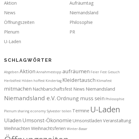
Aktion
Aufräumtag
News
Niemandsland
Öffnungszeiten
Philosophie
Plenum
PR
U-Laden
SCHLAGWÖRTER
Aktion
aufräumen
Abgeben
Annahmestopp
Feier
Fest
Gesuch
Kleidertausch
Herbstfest
Hilden
hoffest
Kindertag
Klimafest
mitmachen
Nachbarschaftsfest
News
Niemandsland
Niemandsland e.V.
Ordnung muss sein
Philosophie
U-Laden
Termine
Plenum
sharing economy
Sylvester
teilen
Uladen
Umsonst-Ökonomie
Umsonstladen
Veranstaltung
Weihnachten
Weihnachtsferien
Winter-Basar