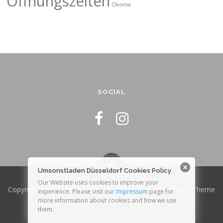
Öffnungszeiten
Ökoma
SOCIAL
Umsonstladen Düsseldorf Cookies Policy
Our Website uses cookies to improve your
Copyright © 2026 Umsonstladen Düsseldorf
–
OnePress
Theme
experience. Please visit our
Impressum
page for
von FameThemes
more information about cookies and how we use
them.