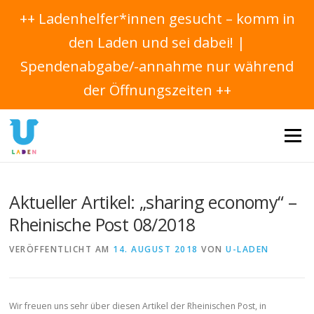
++ Ladenhelfer*innen gesucht – komm in
den Laden und sei dabei! |
Spendenabgabe/-annahme nur während
der Öffnungszeiten ++
Direkt
zum
Menü
Inhalt
Aktueller Artikel: „sharing economy“ –
Rheinische Post 08/2018
VERÖFFENTLICHT AM
14. AUGUST 2018
VON
U-LADEN
Wir freuen uns sehr über diesen Artikel der Rheinischen Post, in