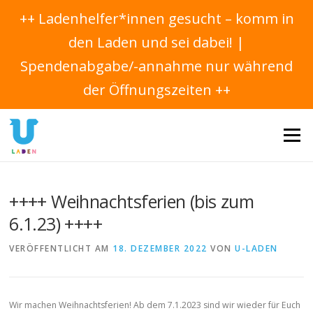
++ Ladenhelfer*innen gesucht – komm in
den Laden und sei dabei! |
Spendenabgabe/-annahme nur während
der Öffnungszeiten ++
Direkt
zum
Menü
Inhalt
++++ Weihnachtsferien (bis zum
6.1.23) ++++
VERÖFFENTLICHT AM
18. DEZEMBER 2022
VON
U-LADEN
Wir machen Weihnachtsferien! Ab dem 7.1.2023 sind wir wieder für Euch