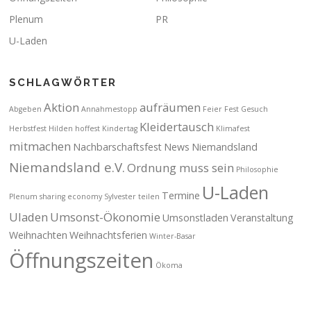
Plenum
PR
U-Laden
SCHLAGWÖRTER
Aktion
aufräumen
Abgeben
Annahmestopp
Feier
Fest
Gesuch
Kleidertausch
Herbstfest
Hilden
hoffest
Kindertag
Klimafest
mitmachen
Nachbarschaftsfest
News
Niemandsland
Niemandsland e.V.
Ordnung muss sein
Philosophie
U-Laden
Termine
Plenum
sharing economy
Sylvester
teilen
Uladen
Umsonst-Ökonomie
Umsonstladen
Veranstaltung
Weihnachten
Weihnachtsferien
Winter-Basar
Öffnungszeiten
Ökoma