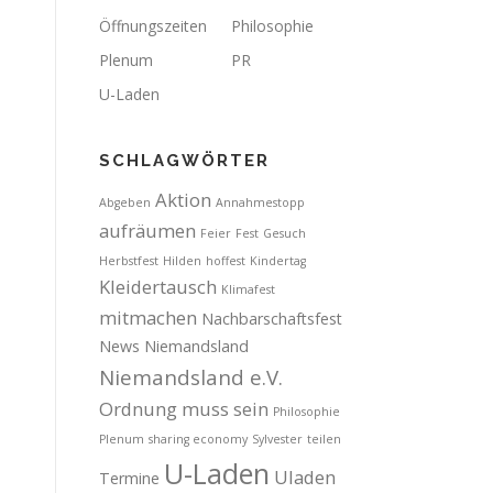
Öffnungszeiten
Philosophie
Plenum
PR
U-Laden
SCHLAGWÖRTER
Aktion
Abgeben
Annahmestopp
aufräumen
Feier
Fest
Gesuch
Herbstfest
Hilden
hoffest
Kindertag
Kleidertausch
Klimafest
mitmachen
Nachbarschaftsfest
News
Niemandsland
Niemandsland e.V.
Ordnung muss sein
Philosophie
Plenum
sharing economy
Sylvester
teilen
U-Laden
Uladen
Termine