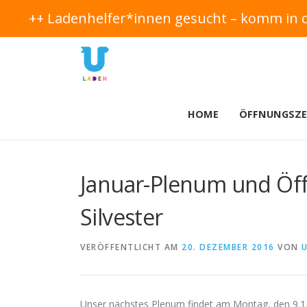
++ Ladenhelfer*innen gesucht – komm in 
Direkt
zum
Inhalt
HOME
ÖFFNUNGSZE
Januar-Plenum und Öff
Silvester
VERÖFFENTLICHT AM
20. DEZEMBER 2016
VON
Unser nächstes Plenum findet am Montag, den 9.1.