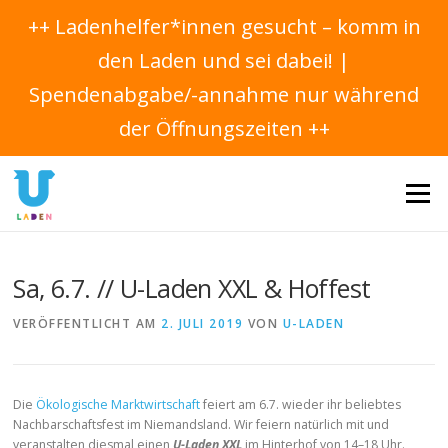
++ Ladenhelfer*innen gesucht – komm in
den Laden und sei dabei! |
Spendenabgabe/-annahme nur während
der Öffnungszeiten ++
Direkt
zum
Menü
Inhalt
Sa, 6.7. // U-Laden XXL & Hoffest
VERÖFFENTLICHT AM
2. JULI 2019
VON
U-LADEN
Die
Ökologische Marktwirtschaft
feiert am 6.7. wieder ihr beliebtes
Nachbarschaftsfest im Niemandsland. Wir feiern natürlich mit und
veranstalten diesmal einen
U-Laden XXL
im Hinterhof von 14–18 Uhr.