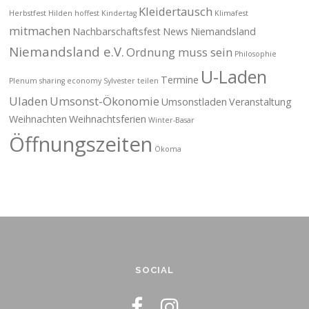
Kleidertausch
Herbstfest
Hilden
hoffest
Kindertag
Klimafest
mitmachen
Nachbarschaftsfest
News
Niemandsland
Niemandsland e.V.
Ordnung muss sein
Philosophie
U-Laden
Termine
Plenum
sharing economy
Sylvester
teilen
Uladen
Umsonst-Ökonomie
Umsonstladen
Veranstaltung
Weihnachten
Weihnachtsferien
Winter-Basar
Öffnungszeiten
Ökoma
SOCIAL