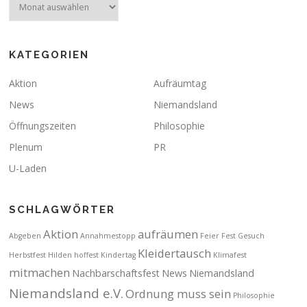
KATEGORIEN
Aktion
Aufräumtag
News
Niemandsland
Öffnungszeiten
Philosophie
Plenum
PR
U-Laden
SCHLAGWÖRTER
Aktion
aufräumen
Abgeben
Annahmestopp
Feier
Fest
Gesuch
Kleidertausch
Herbstfest
Hilden
hoffest
Kindertag
Klimafest
mitmachen
Nachbarschaftsfest
News
Niemandsland
Niemandsland e.V.
Ordnung muss sein
Philosophie