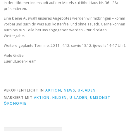
in der Hildener Innenstadt auf der Mittelstr. (Höhe Haus-Nr. 36 – 38)
präsentieren.
Eine kleine Auswahl unseres Angebotes werden wir mitbringen – komm
vorbei und such dir was aus, kostenfrei und ohne Tausch. Gerne können
auch bis zu 5 Teile bei uns abgegeben werden – zur direkten
Weitergabe.
Weitere geplante Termine: 20.11., 4.12. sowie 18.12. (jeweils 14–17 Uhr).
Viele Grüße
Euer ULaden-Team
VERÖFFENTLICHT IN
AKTION
,
NEWS
,
U-LADEN
MARKIERT MIT
AKTION
,
HILDEN
,
U-LADEN
,
UMSONST-
ÖKONOMIE
Suchen