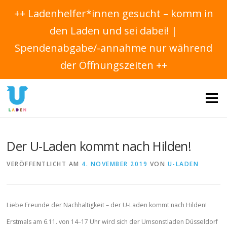
++ Ladenhelfer*innen gesucht – komm in
den Laden und sei dabei! |
Spendenabgabe/-annahme nur während
der Öffnungszeiten ++
Direkt
zum
Menü
Inhalt
Der U-Laden kommt nach Hilden!
VERÖFFENTLICHT AM
4. NOVEMBER 2019
VON
U-LADEN
Liebe Freunde der Nachhaltigkeit – der U-Laden kommt nach Hilden!
Erstmals am 6.11. von 14–17 Uhr wird sich der Umsonstladen Düsseldorf